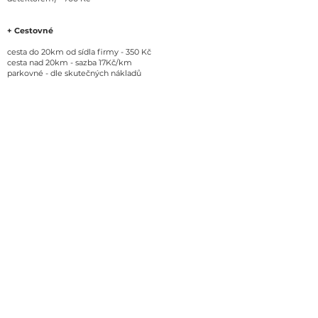
+ Cestovné
cesta do 20km od sídla firmy - 350 Kč
cesta nad 20km - sazba 17Kč/km
parkovné - dle skutečných nákladů
Pohotovost
(urgentní výjezd nebo výjezd mimo
pracovní dobu) -
min. příplatek
1500 Kč
MODERNÍ
Jsme rodinná firma nabízející
profesionální služby a moderní
přístup k zákazníkovi. S námi se
domluvíte anglicky i německy.
NAŠE SLUŽBY
- pravidelný servis
- opravy
- pohotovost
- revize