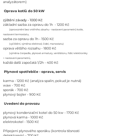
analyzátorem)
Oprava kotlů do 50 kW
zjištění závady - 1000 Kč
základní sazba za opravu do 1h - 1200 Kč
(zprovoznění bez vnitřního zásahu - nastavení parametrů kotle,
nastavení termostatu,
sazba za opravu do 1h - 1500 Kč
(vyčištění, výměna elektrod, čidel, manostatu)
oprava většího rozsahu - 1800 Kč
(výměna čerpadla, plynové armatury, ventilátoru, řídící elektroniky
+ nastavení parametrů,
každá další započatá 1/2h - 400 Kč
Plynové spotřebiče - oprava, servis
karma - 1200 Kč (analýza spalin, pokud je nutná)
waw - 700 Kč
sporák - 700 Kč
plynový bojler - 900 Kč
Uvedení do provozu
plynový kondenzační kotel do 50 kw - 1700 Kč
plynová karma - 1000 Kč
elektrokotel - 1500 Kč
Připojení plynového sporáku (kontrola těsnosti
detektorem) - 700 Kč