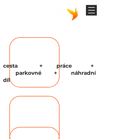
Tel:
605 866 499
cesta + práce +
parkovné + náhradní
díl