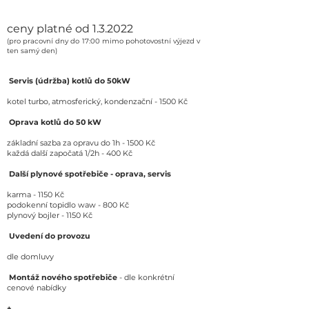
ceny platné od 1.3.2022
(pro pracovní dny do 17:00 mimo pohotovostní výjezd v
ten samý den)
Servis (údržba) kotlů do 50kW
kotel turbo, atmosferický, kondenzační - 1500 Kč
Oprava kotlů do 50 kW
základní sazba za opravu do 1h - 1500 Kč
každá další započatá 1/2h - 400 Kč
Další plynové spotřebiče - oprava, servis
karma - 1150 Kč
podokenní topidlo waw - 800 Kč
plynový bojler - 1150 Kč
Uvedení do provozu
dle domluvy
Montáž nového spotřebiče
- dle konkrétní
cenové nabídky
+