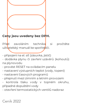
Ceny jsou uvedeny bez DPH.
Před zavoláním technika si pročtěte
uživatelský manuál ke spotřebiči.
- připojení na el. síť (zásuvka, jistič)
- dodávka plynu či zavření uzávěrů (kohoutů)
na plynovodu
- provést RESET na ovládacím panelu
- nastavení výstupních teplot (vody, topení)
- nastavení časových programů
- přepnutí mezi zimním a letním provozem
- kontrola tlaku vody v topném okruhu,
případné dopuštění vody
- otevření termostatických ventilů nadoraz
Ceník 2022