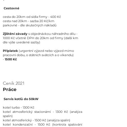
Cestovné
cesta do 20km od sídla firmy - 400 Kč
cesta nad 20km - sazba 20 Kč/km
parkovné - dle skutečných nákladů
Zjištění závady
s objednávkou náhradního dílu -
1000 Kč včetně DPH do 20km od firmy (další km
dle výše uvedené sazby)
Příplatek
(urgentní výjezd nebo výjezd mimo
pracovní dobu, o státních svátcích a o víkendu)
-
1500 Kč
Ceník 2021
Práce
Servis kotlů do 50kW
kotel turbo - 1300 Kč
kotel atmosferický stacionární - 1300 Kč (analýza
spalin)
kotel atmosferický - 1500 Kč (analýza spalin
)
kotel kondenzační - 1500 Kč (kontrola spalování