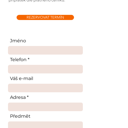
příplatek dle platného ceníku.
REZERVOVAT TERMÍN
Jméno
Telefon
Váš e-mail
Adresa
Předmět