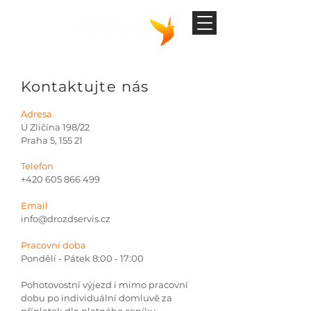
Tel:
605 866 499
Kontaktujte nás
Adresa
U Zličína 198/22
Praha 5, 155 21
Telefon
+420 605 866 499
Email
info@drozdservis.cz
Pracovní doba
Pondělí - Pátek 8:00 - 17:00
Pohotovostní výjezd i mimo pracovní
dobu po individuální domluvě za