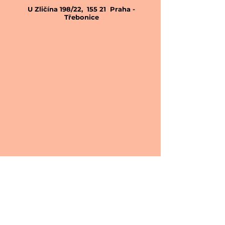
U Zličína 198/22, 155 21 Praha -
Třebonice
MODERNÍ
Jsme rodinná firma nabízející
profesionální služby a moderní
přístup k zákazníkovi. S námi se
domluvíte anglicky i německy.